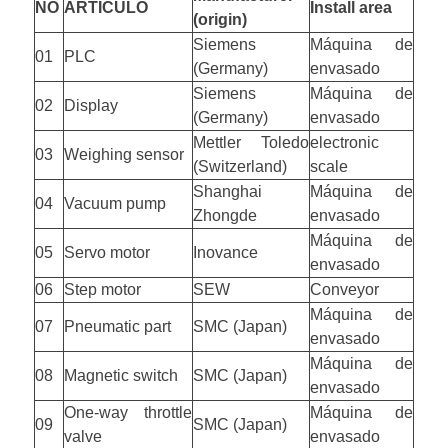
NO
ARTÍCULO
Install area
(origin)
Siemens
Máquina de
01
PLC
(Germany)
envasado
Siemens
Máquina de
02
Display
(Germany)
envasado
Mettler Toledo
electronic
03
Weighing sensor
(Switzerland)
scale
Shanghai
Máquina de
04
Vacuum pump
Zhongde
envasado
Máquina de
05
Servo motor
Inovance
envasado
06
Step motor
SEW
Conveyor
Máquina de
07
Pneumatic part
SMC (Japan)
envasado
Máquina de
08
Magnetic switch
SMC (Japan)
envasado
One-way throttle
Máquina de
09
SMC (Japan)
valve
envasado