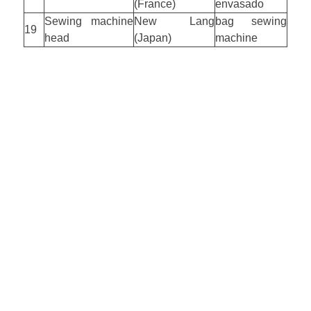
(France)
envasado
Sewing machine
New Lang
bag sewing
19
head
(Japan)
machine