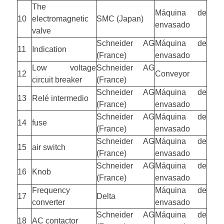
The
Máquina de
10
electromagnetic
SMC (Japan)
envasado
valve
Schneider AG
Máquina de
11
Indication
(France)
envasado
Low voltage
Schneider AG
12
Conveyor
circuit breaker
(France)
Schneider AG
Máquina de
13
Relé intermedio
(France)
envasado
Schneider AG
Máquina de
14
fuse
(France)
envasado
Schneider AG
Máquina de
15
air switch
(France)
envasado
Schneider AG
Máquina de
16
Knob
(France)
envasado
Frequency
Máquina de
17
Delta
converter
envasado
Schneider AG
Máquina de
18
AC contactor