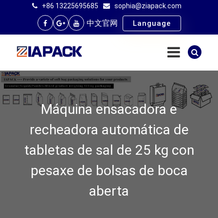
+86 13225695685
sophia@ziapack.com
中文官网
Language
Máquina ensacadora e
recheadora automática de
tabletas de sal de 25 kg con
pesaxe de bolsas de boca
aberta