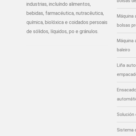
bolsas d
industrias, incluíndo alimentos,
bebidas, farmacéutica, nutracêutica,
Máquina 
química, biolóxica e coidados persoais
bolsas p
de sólidos, líquidos, po e gránulos.
Máquina 
baleiro
Liña aut
empacado
Ensacador
automáti
Solución
Sistema 