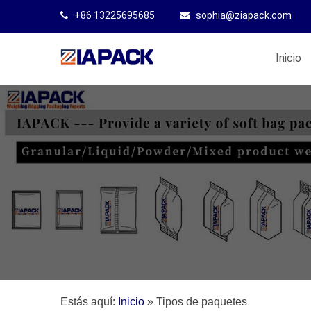
+86 13225695685
sophia@ziapack.com
Inicio
Estás aquí:
Inicio
»
Tipos de paquetes