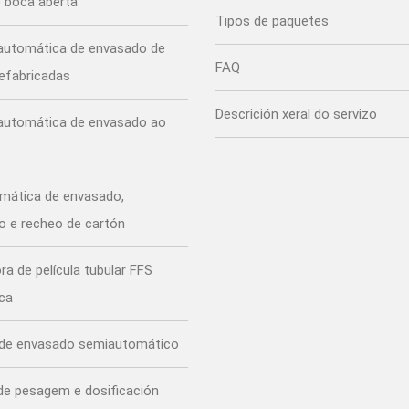
e boca aberta
Tipos de paquetes
automática de envasado de
FAQ
refabricadas
Descrición xeral do servizo
automática de envasado ao
omática de envasado,
 e recheo de cartón
a de película tubular FFS
ca
 de envasado semiautomático
de pesagem e dosificación