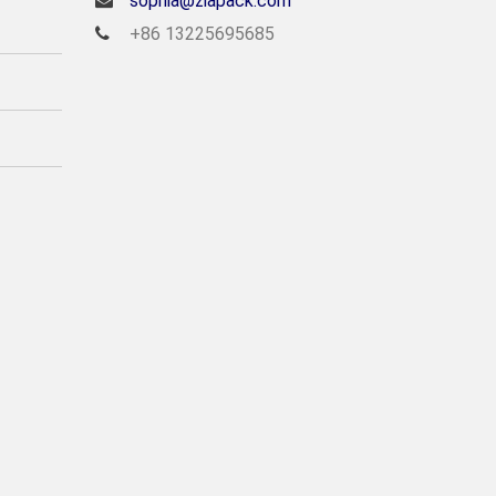
sophia@ziapack.com
+86 13225695685