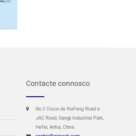
Contacte connosco
No.3 Cruce de RuiFeng Road e
JAC Road, Gangji Industrial Park,
Hefei, Anhui, China