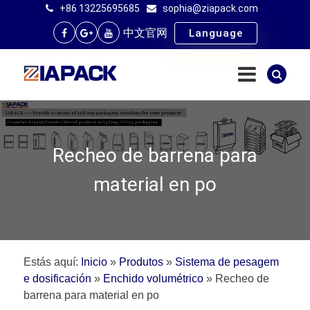
+86 13225695685
sophia@ziapack.com
中文官网
Language
Recheo de barrena para
material en po
Estás aquí:
Inicio
»
Produtos
»
Sistema de pesagem
e dosificación
»
Enchido volumétrico
»
Recheo de
barrena para material en po