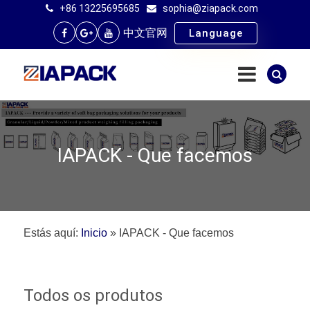
+86 13225695685
sophia@ziapack.com
中文官网
Language
IAPACK - Que facemos
Estás aquí:
Inicio
»
IAPACK - Que facemos
Todos os produtos