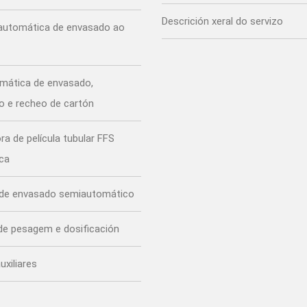
Descrición xeral do servizo
automática de envasado ao
omática de envasado,
 e recheo de cartón
a de película tubular FFS
ca
 de envasado semiautomático
de pesagem e dosificación
uxiliares