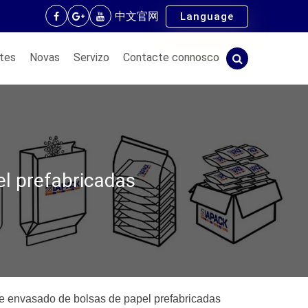
中文官网
Language
tes
Novas
Servizo
Contacte connosco
l prefabricadas
e envasado de bolsas de papel prefabricadas