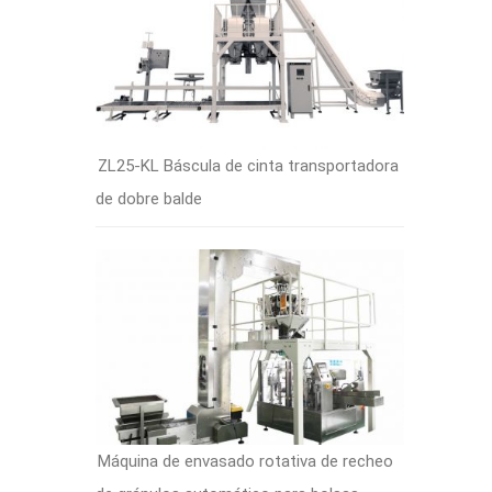
ZL25-KL Báscula de cinta transportadora
de dobre balde
Máquina de envasado rotativa de recheo