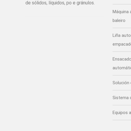
de sólidos, líquidos, po e gránulos.
Máquina 
baleiro
Liña aut
empacado
Ensacador
automáti
Solución
Sistema 
Equipos a