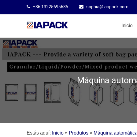
+86 13225695685
sophia@ziapack.com
Inicio
Máquina automá
Estás aquí:
Inicio
»
Produtos
»
Máquina automática