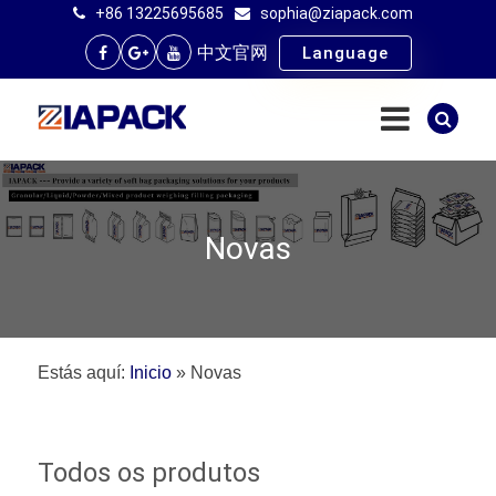
+86 13225695685
sophia@ziapack.com
中文官网
Language
Novas
Estás aquí:
Inicio
»
Novas
Todos os produtos